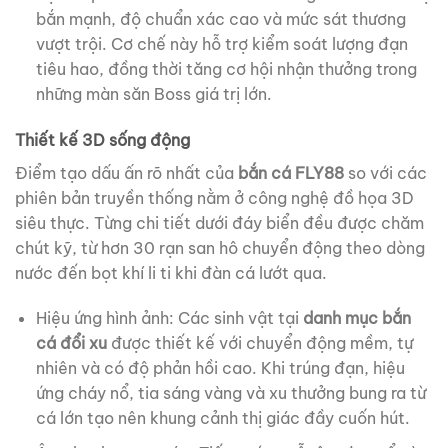
bắn mạnh, độ chuẩn xác cao và mức sát thương
vượt trội. Cơ chế này hỗ trợ kiểm soát lượng đạn
tiêu hao, đồng thời tăng cơ hội nhận thưởng trong
những màn săn Boss giá trị lớn.
Thiết kế 3D sống động
Điểm tạo dấu ấn rõ nhất của
bắn cá FLY88
so với các
phiên bản truyền thống nằm ở công nghệ đồ họa 3D
siêu thực. Từng chi tiết dưới đáy biển đều được chăm
chút kỹ, từ hơn 30 rạn san hô chuyển động theo dòng
nước đến bọt khí li ti khi đàn cá lướt qua.
Hiệu ứng hình ảnh: Các sinh vật tại
danh mục bắn
cá đổi xu
được thiết kế với chuyển động mềm, tự
nhiên và có độ phản hồi cao. Khi trúng đạn, hiệu
ứng cháy nổ, tia sáng vàng và xu thưởng bung ra từ
cá lớn tạo nên khung cảnh thị giác đầy cuốn hút.