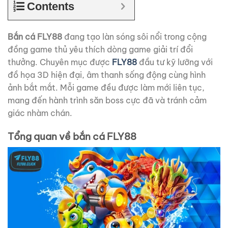
Contents
Bắn cá FLY88
đang tạo làn sóng sôi nổi trong cộng
đồng game thủ yêu thích dòng game giải trí đổi
thưởng. Chuyên mục được
FLY88
đầu tư kỹ lưỡng với
đồ họa 3D hiện đại, âm thanh sống động cùng hình
ảnh bắt mắt. Mỗi game đều được làm mới liên tục,
mang đến hành trình săn boss cực đã và tránh cảm
giác nhàm chán.
Tổng quan về bắn cá FLY88