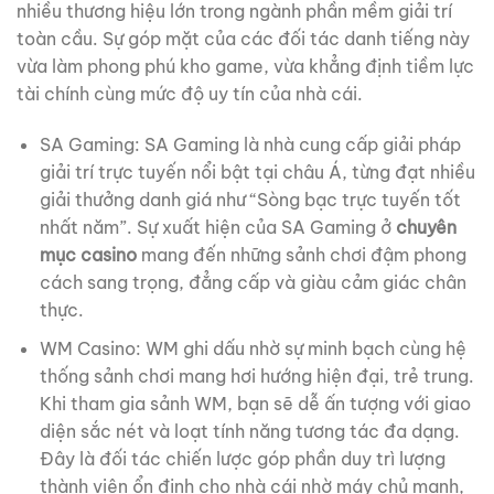
nhiều thương hiệu lớn trong ngành phần mềm giải trí
toàn cầu. Sự góp mặt của các đối tác danh tiếng này
vừa làm phong phú kho game, vừa khẳng định tiềm lực
tài chính cùng mức độ uy tín của nhà cái.
SA Gaming: SA Gaming là nhà cung cấp giải pháp
giải trí trực tuyến nổi bật tại châu Á, từng đạt nhiều
giải thưởng danh giá như “Sòng bạc trực tuyến tốt
nhất năm”. Sự xuất hiện của SA Gaming ở
chuyên
mục casino
mang đến những sảnh chơi đậm phong
cách sang trọng, đẳng cấp và giàu cảm giác chân
thực.
WM Casino: WM ghi dấu nhờ sự minh bạch cùng hệ
thống sảnh chơi mang hơi hướng hiện đại, trẻ trung.
Khi tham gia sảnh WM, bạn sẽ dễ ấn tượng với giao
diện sắc nét và loạt tính năng tương tác đa dạng.
Đây là đối tác chiến lược góp phần duy trì lượng
thành viên ổn định cho nhà cái nhờ máy chủ mạnh,