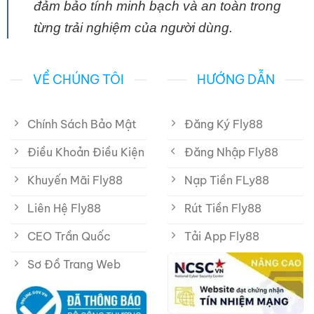
đảm bảo tính minh bạch và an toàn trong
từng trải nghiệm của người dùng.
VỀ CHÚNG TÔI
HƯỚNG DẪN
Chính Sách Bảo Mật
Đăng Ký Fly88
Điều Khoản Điều Kiện
Đăng Nhập Fly88
Khuyến Mãi Fly88
Nạp Tiền FLy88
Liên Hệ Fly88
Rút Tiền Fly88
CEO Trần Quốc
Tải App Fly88
Sơ Đồ Trang Web