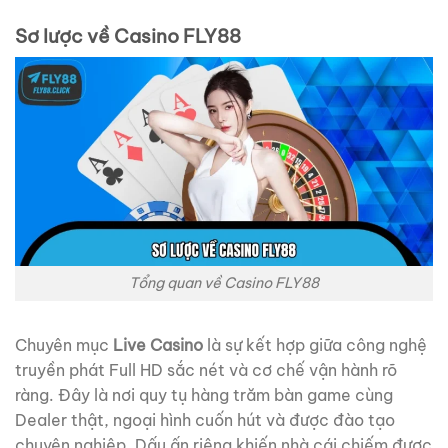
Sơ lược về Casino FLY88
Tổng quan về Casino FLY88
Chuyên mục
Live Casino
là sự kết hợp giữa công nghệ
truyền phát Full HD sắc nét và cơ chế vận hành rõ
ràng. Đây là nơi quy tụ hàng trăm bàn game cùng
Dealer thật, ngoại hình cuốn hút và được đào tạo
chuyên nghiệp. Dấu ấn riêng khiến nhà cái chiếm được