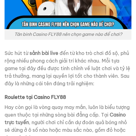
Tân binh Casino FLY88 nên chọn game nào để chơi?
Sức hút từ
sảnh bài live
đến từ kho trò chơi đồ sộ, phủ
rộng nhiều phong cách giải trí khác nhau. Mỗi tựa
game tại đây đều được tinh chỉnh về luật chơi và tỷ lệ
trả thưởng, mang lại quyền lợi tốt cho thành viên. Sau
đây là những cái tên đáng trải nghiệm:
Roulette tại Casino FLY88
Hay còn gọi là vòng quay may mắn, luôn là biểu tượng
quen thuộc tại những sòng bài đẳng cấp. Tại
Casino
trực tuyến
, người chơi chỉ cần dự đoán quả bóng nhỏ
sẽ dừng ở ô số nào hoặc màu sắc nào, gồm đỏ hoặc