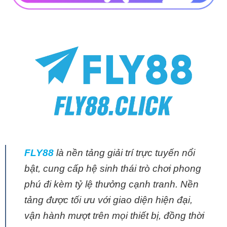
FLY88
là nền tảng giải trí trực tuyến nổi
bật, cung cấp hệ sinh thái trò chơi phong
phú đi kèm tỷ lệ thưởng cạnh tranh. Nền
tảng được tối ưu với giao diện hiện đại,
vận hành mượt trên mọi thiết bị, đồng thời