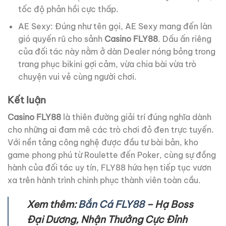
tốc độ phản hồi cực thấp.
AE Sexy: Đúng như tên gọi, AE Sexy mang đến làn
gió quyến rũ cho sảnh
Casino FLY88
. Dấu ấn riêng
của đối tác này nằm ở dàn Dealer nóng bỏng trong
trang phục bikini gợi cảm, vừa chia bài vừa trò
chuyện vui vẻ cùng người chơi.
Kết luận
Casino FLY88
là thiên đường giải trí đúng nghĩa dành
cho những ai đam mê các trò chơi đỏ đen trực tuyến.
Với nền tảng công nghệ được đầu tư bài bản, kho
game phong phú từ Roulette đến Poker, cùng sự đồng
hành của đối tác uy tín, FLY88 hứa hẹn tiếp tục vươn
xa trên hành trình chinh phục thành viên toàn cầu.
Xem thêm:
Bắn Cá FLY88
– Hạ Boss
Đại Dương, Nhận Thưởng Cực Đỉnh