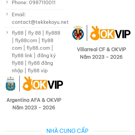
Phone: 0987110011
Email:
contact@tekkekoyu.net
fly88 | fly 88 | fly888
| fly88com | fly88
com | fly88.com |
Villarreal CF & OKVIP
fly88 link | đăng ký
Năm 2023 - 2026
fly88 | fly88 đăng
nhập | fly88 vip
Argentina AFA & OKVIP
Năm 2023 - 2026
NHÀ CUNG CẤP