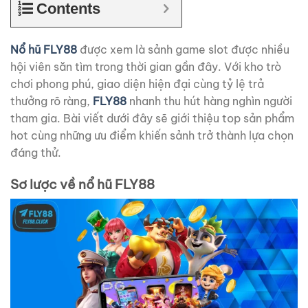
Contents
Nổ hũ FLY88
được xem là sảnh game slot được nhiều
hội viên săn tìm trong thời gian gần đây. Với kho trò
chơi phong phú, giao diện hiện đại cùng tỷ lệ trả
thưởng rõ ràng,
FLY88
nhanh thu hút hàng nghìn người
tham gia. Bài viết dưới đây sẽ giới thiệu top sản phẩm
hot cùng những ưu điểm khiến sảnh trở thành lựa chọn
đáng thử.
Sơ lược về nổ hũ FLY88