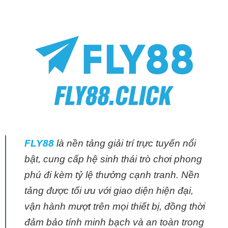
FLY88
là nền tảng giải trí trực tuyến nổi
bật, cung cấp hệ sinh thái trò chơi phong
phú đi kèm tỷ lệ thưởng cạnh tranh. Nền
tảng được tối ưu với giao diện hiện đại,
vận hành mượt trên mọi thiết bị, đồng thời
đảm bảo tính minh bạch và an toàn trong