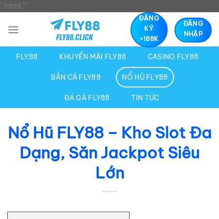
Bỏ
```html
```
qua
ĐĂNG
ĐĂNG
KÝ
nội
NHẬP
+188K
dung
FLY88
KHUYẾN MÃI FLY88
CASINO FLY88
BẮN CÁ FLY88
NỔ HŨ FLY88
ĐÁ GÀ FLY88
TIN TỨC
Nổ Hũ FLY88 – Kho Slot Đa
Dạng, Săn Jackpot Siêu
Lớn