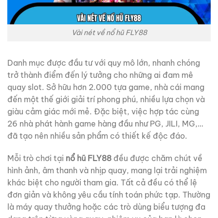
Vài nét về nổ hũ FLY88
Danh mục được đầu tư với quy mô lớn, nhanh chóng
trở thành điểm đến lý tưởng cho những ai đam mê
quay slot. Sở hữu hơn 2.000 tựa game, nhà cái mang
đến một thế giới giải trí phong phú, nhiều lựa chọn và
giàu cảm giác mới mẻ. Đặc biệt, việc hợp tác cùng
26 nhà phát hành game hàng đầu như PG, JILI, MG,…
đã tạo nên nhiều sản phẩm có thiết kế độc đáo.
Mỗi trò chơi tại
nổ hũ FLY88
đều được chăm chút về
hình ảnh, âm thanh và nhịp quay, mang lại trải nghiệm
khác biệt cho người tham gia. Tất cả đều có thể lệ
đơn giản và không yêu cầu tính toán phức tạp. Thường
là máy quay thưởng hoặc các trò dùng biểu tượng đa