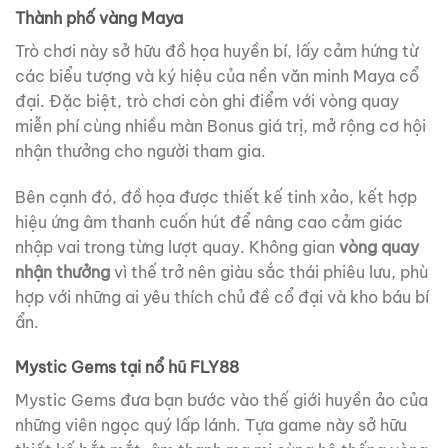
Thành phố vàng Maya
Trò chơi này sở hữu đồ họa huyền bí, lấy cảm hứng từ
các biểu tượng và ký hiệu của nền văn minh Maya cổ
đại. Đặc biệt, trò chơi
còn ghi điểm với vòng quay
miễn phí cùng nhiều màn Bonus giá trị, mở rộng cơ hội
nhận thưởng cho người tham gia.
Bên cạnh đó, đồ họa được thiết kế tinh xảo, kết hợp
hiệu ứng âm thanh cuốn hút để nâng cao cảm giác
nhập vai trong từng lượt quay. Không gian
vòng quay
nhận thưởng
vì thế trở nên giàu sắc thái phiêu lưu, phù
hợp với những ai yêu thích chủ đề cổ đại và kho báu bí
ẩn.
Mystic Gems tại nổ hũ FLY88
Mystic Gems đưa bạn bước vào thế giới huyền ảo của
những viên ngọc quý lấp lánh. Tựa game này sở hữu