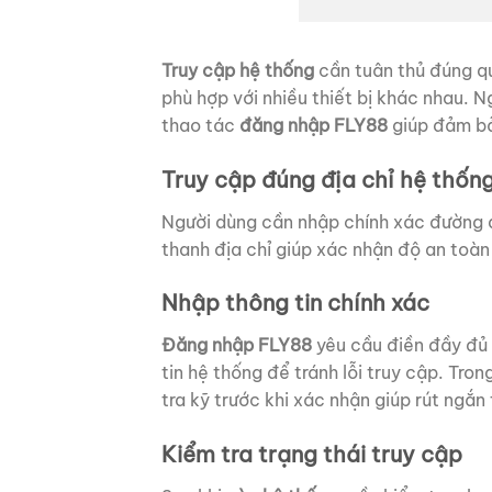
Truy cập hệ thống
cần tuân thủ đúng quy
phù hợp với nhiều thiết bị khác nhau. N
thao tác
đăng nhập FLY88
giúp đảm bảo
Truy cập đúng địa chỉ hệ thốn
Người dùng cần nhập chính xác đường d
thanh địa chỉ giúp xác nhận độ an toàn
Nhập thông tin chính xác
Đăng nhập FLY88
yêu cầu điền đầy đủ 
tin hệ thống để tránh lỗi truy cập. Tron
tra kỹ trước khi xác nhận giúp rút ngắn t
Kiểm tra trạng thái truy cập