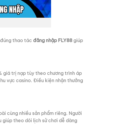
n đúng thao tác
đăng nhập FLY88
giúp
 giá trị nạp tùy theo chương trình áp
khu vực casino. Điều kiện nhận thưởng
bài cùng nhiều sản phẩm riêng. Người
 giúp theo dõi lịch sử chơi dễ dàng