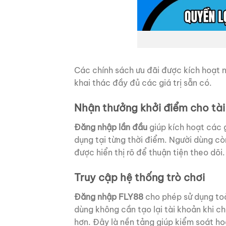
Các chính sách ưu đãi được kích hoạt n
khai thác đầy đủ các giá trị sẵn có.
Nhận thưởng khởi điểm cho tà
Đăng nhập lần đầu
giúp kích hoạt các 
dụng tại từng thời điểm. Người dùng cò
được hiển thị rõ để thuận tiện theo dõi.
Truy cập hệ thống trò chơi
Đăng nhập FLY88
cho phép sử dụng toà
dùng không cần tạo lại tài khoản khi ch
hơn. Đây là nền tảng giúp kiểm soát h