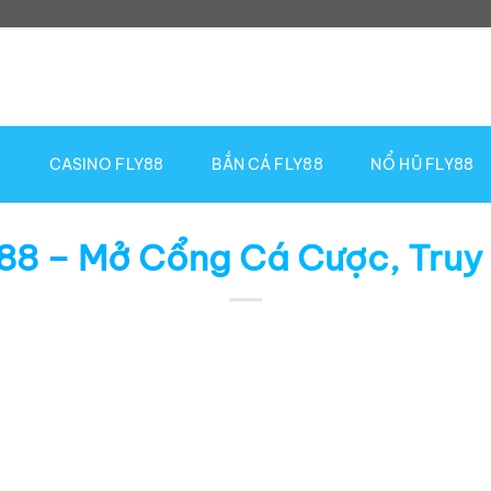
8
CASINO FLY88
BẮN CÁ FLY88
NỔ HŨ FLY88
88 – Mở Cổng Cá Cược, Truy