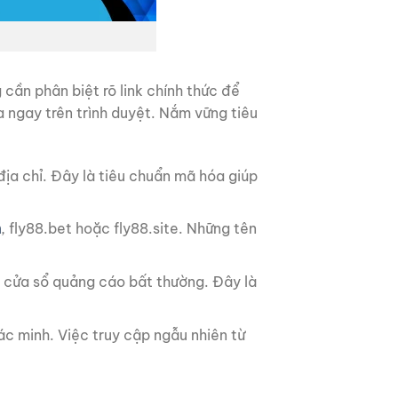
cần phân biệt rõ link chính thức để
ra ngay trên trình duyệt. Nắm vững tiêu
địa chỉ. Đây là tiêu chuẩn mã hóa giúp
m
, fly88.bet hoặc fly88.site. Những tên
ện cửa sổ quảng cáo bất thường. Đây là
ác minh. Việc truy cập ngẫu nhiên từ