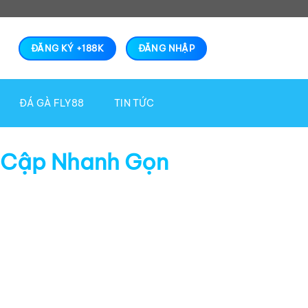
ĐĂNG KÝ +188K
ĐĂNG NHẬP
ĐÁ GÀ FLY88
TIN TỨC
 Cập Nhanh Gọn