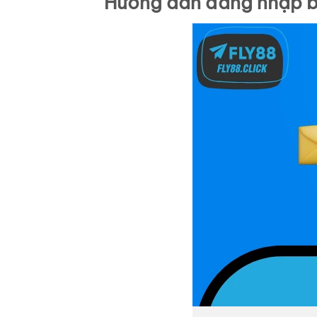
Hướng dẫn đăng nhập bà