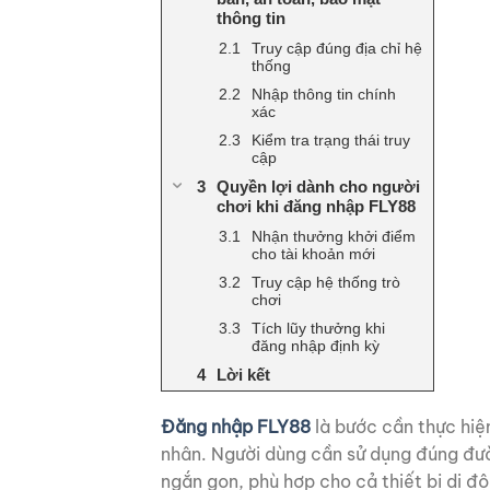
thông tin
Truy cập đúng địa chỉ hệ
thống
Nhập thông tin chính
xác
Kiểm tra trạng thái truy
cập
Quyền lợi dành cho người
chơi khi đăng nhập FLY88
Nhận thưởng khởi điểm
cho tài khoản mới
Truy cập hệ thống trò
chơi
Tích lũy thưởng khi
đăng nhập định kỳ
Lời kết
Đăng nhập FLY88
là bước cần thực hiệ
nhân. Người dùng cần sử dụng đúng đườn
ngắn gọn, phù hợp cho cả thiết bị di độ