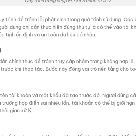
Quy trình đăng nhập FLY88 3 bước từ A-Z
 trình để tránh lỗi phát sinh trong quá trình sử dụng. Các
gười dùng chỉ cần thực hiện đúng thứ tự là có thể vào tài 
 tính ổn định và an toàn dữ liệu cá nhân.
g
ẫn chính thức để tránh truy cập nhầm trang không hợp lệ. 
 trước khi thao tác. Bước này đóng vai trò nền tảng cho t
tên tài khoản và mật khẩu đã tạo trước đó. Người dùng cầ
g trường hợp điền sai nhiều lần, tài khoản có thể bị giới hạ
hời gian xử lý.