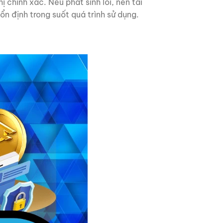
 chính xác. Nếu phát sinh lỗi, nên tải
 ổn định trong suốt quá trình sử dụng.