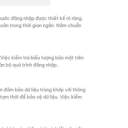
 bước đăng nhập được thiết kế rõ ràng,
khoản trong thời gian ngắn. Nắm chuẩn
Việc kiểm tra biểu tượng bảo mật trên
oàn bộ quá trình đăng nhập.
n đảm bảo dữ liệu trùng khớp với thông
n tạm thời để bảo vệ dữ liệu. Việc kiểm