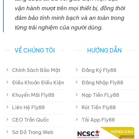
vận hành mượt trên mọi thiết bị, đồng thời
đảm bảo tính minh bạch và an toàn trong
từng trải nghiệm của người dùng.
VỀ CHÚNG TÔI
HƯỚNG DẪN
Chính Sách Bảo Mật
Đăng Ký Fly88
Điều Khoản Điều Kiện
Đăng Nhập Fly88
Khuyến Mãi Fly88
Nạp Tiền FLy88
Liên Hệ Fly88
Rút Tiền Fly88
CEO Trần Quốc
Tải App Fly88
Sơ Đồ Trang Web