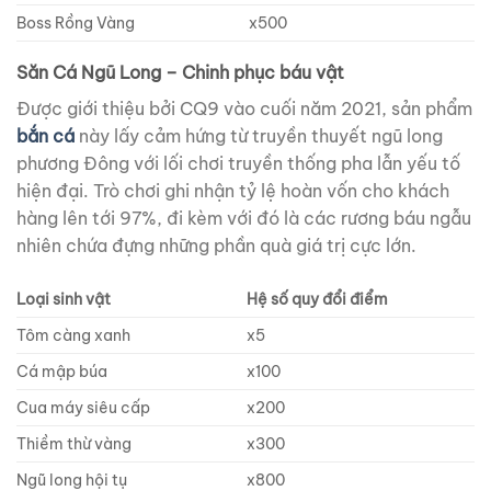
Boss Rồng Vàng
x500
Săn Cá Ngũ Long – Chinh phục báu vật
Được giới thiệu bởi CQ9 vào cuối năm 2021, sản phẩm
bắn cá
này lấy cảm hứng từ truyền thuyết ngũ long
phương Đông với lối chơi truyền thống pha lẫn yếu tố
hiện đại. Trò chơi ghi nhận tỷ lệ hoàn vốn cho khách
hàng lên tới 97%, đi kèm với đó là các rương báu ngẫu
nhiên chứa đựng những phần quà giá trị cực lớn.
Loại sinh vật
Hệ số quy đổi điểm
Tôm càng xanh
x5
Cá mập búa
x100
Cua máy siêu cấp
x200
Thiềm thừ vàng
x300
Ngũ long hội tụ
x800