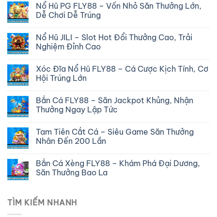
Nổ Hũ PG FLY88 – Vốn Nhỏ Săn Thưởng Lớn,
Dễ Chơi Dễ Trúng
Nổ Hũ JILI – Slot Hot Đổi Thưởng Cao, Trải
Nghiệm Đỉnh Cao
Xóc Đĩa Nổ Hũ FLY88 – Cá Cược Kịch Tính, Cơ
Hội Trúng Lớn
Bắn Cá FLY88 – Săn Jackpot Khủng, Nhận
Thưởng Ngay Lập Tức
Tam Tiên Cắt Cá – Siêu Game Săn Thưởng
Nhân Đến 200 Lần
Bắn Cá Xèng FLY88 – Khám Phá Đại Dương,
Săn Thưởng Bao La
TÌM KIẾM NHANH