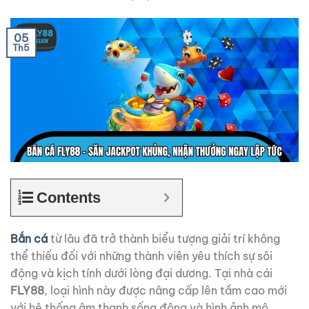
05
Th5
Contents
Bắn cá
từ lâu đã trở thành biểu tượng giải trí không
thể thiếu đối với những thành viên yêu thích sự sôi
động và kịch tính dưới lòng đại dương. Tại nhà cái
FLY88
, loại hình này được nâng cấp lên tầm cao mới
với hệ thống âm thanh sống động và hình ảnh mô