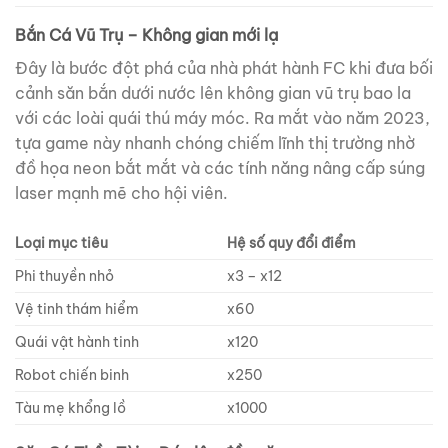
Bắn Cá Vũ Trụ – Không gian mới lạ
Đây là bước đột phá của nhà phát hành FC khi đưa bối
cảnh săn bắn dưới nước lên không gian vũ trụ bao la
với các loài quái thú máy móc. Ra mắt vào năm 2023,
tựa game này nhanh chóng chiếm lĩnh thị trường nhờ
đồ họa neon bắt mắt và các tính năng nâng cấp súng
laser mạnh mẽ cho hội viên.
Loại mục tiêu
Hệ số quy đổi điểm
Phi thuyền nhỏ
x3 – x12
Vệ tinh thám hiểm
x60
Quái vật hành tinh
x120
Robot chiến binh
x250
Tàu mẹ khổng lồ
x1000