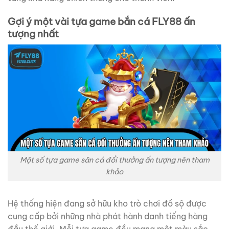
Gợi ý một vài tựa game bắn cá FLY88 ấn
tượng nhất
Một số tựa game săn cá đổi thưởng ấn tượng nên tham
khảo
Hệ thống hiện đang sở hữu kho trò chơi đồ sộ được
cung cấp bởi những nhà phát hành danh tiếng hàng
đầu thế giới. Mỗi tựa game đều mang một màu sắc