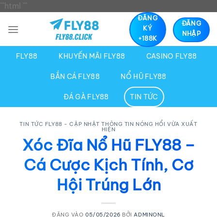
Bỏ
```html
```
qua
ĐĂNG
ĐĂNG
KÝ
nội
NHẬP
+188K
dung
FLY88
KHUYẾN MÃI FLY88
CASINO FLY88
BẮN CÁ FLY88
NỔ HŨ FLY88
ĐÁ GÀ FLY88
TIN TỨC
TIN TỨC FLY88 - CẬP NHẬT THÔNG TIN NÓNG HỔI VỪA XUẤT
HIỆN
Xóc Đĩa Nổ Hũ FLY88 –
Cá Cược Kịch Tính, Cơ
Hội Trúng Lớn
ĐĂNG VÀO
05/05/2026
BỞI
ADMINONL