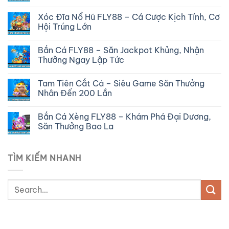
Xóc Đĩa Nổ Hũ FLY88 – Cá Cược Kịch Tính, Cơ
Hội Trúng Lớn
Bắn Cá FLY88 – Săn Jackpot Khủng, Nhận
Thưởng Ngay Lập Tức
Tam Tiên Cắt Cá – Siêu Game Săn Thưởng
Nhân Đến 200 Lần
Bắn Cá Xèng FLY88 – Khám Phá Đại Dương,
Săn Thưởng Bao La
TÌM KIẾM NHANH