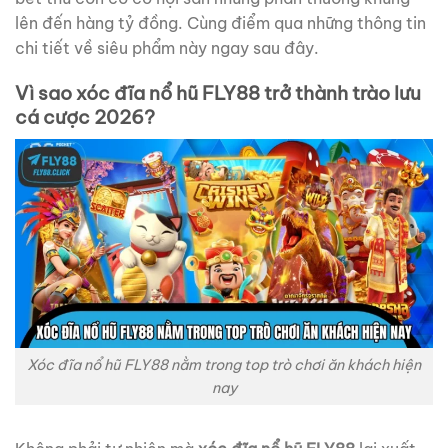
lên đến hàng tỷ đồng. Cùng điểm qua những thông tin
chi tiết về siêu phẩm này ngay sau đây.
Vì sao xóc đĩa nổ hũ FLY88 trở thành trào lưu
cá cược 2026?
Xóc đĩa nổ hũ FLY88 nằm trong top trò chơi ăn khách hiện
nay