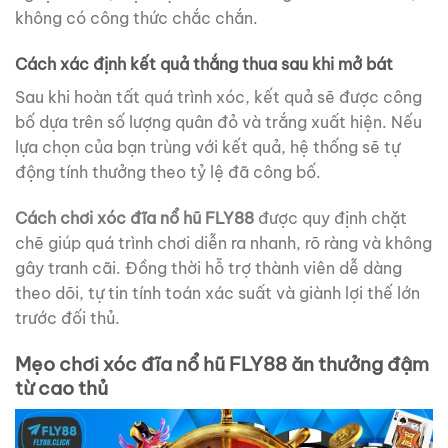
không có công thức chắc chắn.
Cách xác định kết quả thắng thua sau khi mở bát
Sau khi hoàn tất quá trình xóc, kết quả sẽ được công
bố dựa trên số lượng quân đỏ và trắng xuất hiện. Nếu
lựa chọn của bạn trùng với kết quả, hệ thống sẽ tự
động tính thưởng theo tỷ lệ đã công bố.
Cách chơi xóc đĩa nổ hũ FLY88
được quy định chặt
chẽ giúp quá trình chơi diễn ra nhanh, rõ ràng và không
gây tranh cãi. Đồng thời hỗ trợ thành viên dễ dàng
theo dõi, tự tin tính toán xác suất và giành lợi thế lớn
trước đối thủ.
Mẹo chơi xóc đĩa nổ hũ FLY88 ăn thưởng đậm
từ cao thủ