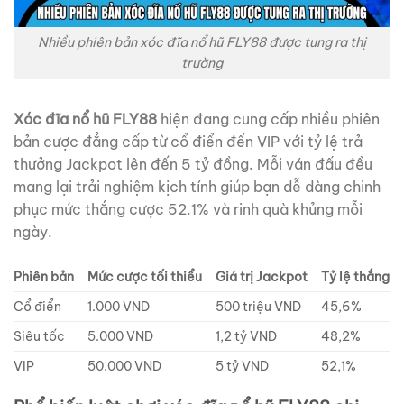
Nhiều phiên bản xóc đĩa nổ hũ FLY88 được tung ra thị
trường
Xóc đĩa nổ hũ FLY88
hiện đang cung cấp nhiều phiên
bản cược đẳng cấp từ cổ điển đến VIP với tỷ lệ trả
thưởng Jackpot lên đến 5 tỷ đồng. Mỗi ván đấu đều
mang lại trải nghiệm kịch tính giúp bạn dễ dàng chinh
phục mức thắng cược 52.1% và rinh quà khủng mỗi
ngày.
Phiên bản
Mức cược tối thiểu
Giá trị Jackpot
Tỷ lệ thắng
Cổ điển
1.000 VND
500 triệu VND
45,6%
Siêu tốc
5.000 VND
1,2 tỷ VND
48,2%
VIP
50.000 VND
5 tỷ VND
52,1%