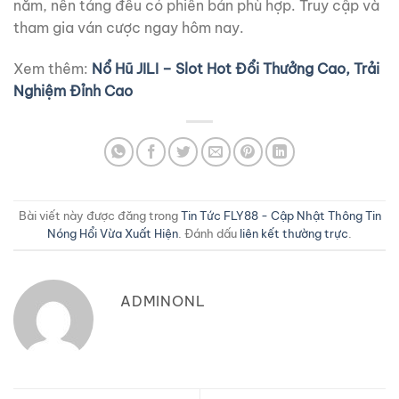
năm, nền tảng đều có phiên bản phù hợp. Truy cập và
tham gia ván cược ngay hôm nay.
Xem thêm:
Nổ Hũ JILI – Slot Hot Đổi Thưởng Cao, Trải
Nghiệm Đỉnh Cao
Bài viết này được đăng trong
Tin Tức FLY88 - Cập Nhật Thông Tin
Nóng Hổi Vừa Xuất Hiện
. Đánh dấu
liên kết thường trực
.
ADMINONL