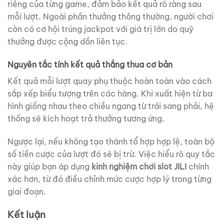
riêng của từng game, đảm bảo kết quả rõ ràng sau
mỗi lượt. Ngoài phần thưởng thông thường, người chơi
còn có cơ hội trúng jackpot với giá trị lớn do quỹ
thưởng được cộng dồn liên tục.
Nguyên tắc tính kết quả thắng thua cơ bản
Kết quả mỗi lượt quay phụ thuộc hoàn toàn vào cách
sắp xếp biểu tượng trên các hàng. Khi xuất hiện từ ba
hình giống nhau theo chiều ngang từ trái sang phải, hệ
thống sẽ kích hoạt trả thưởng tương ứng.
Ngược lại, nếu không tạo thành tổ hợp hợp lệ, toàn bộ
số tiền cược của lượt đó sẽ bị trừ. Việc hiểu rõ quy tắc
này giúp bạn áp dụng
kinh nghiệm chơi slot JILI
chính
xác hơn, từ đó điều chỉnh mức cược hợp lý trong từng
giai đoạn.
Kết luận