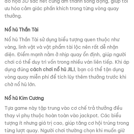
đồ họa 3D sắc nét cùng âm thanh sống động, giúp tối
ưu hóa cảm giác phấn khích trong từng vòng quay
thưởng.
Nổ hũ Thần Tài
Nổ hũ Thần Tài sử dụng biểu tượng quen thuộc như
vàng, linh vật và vật phẩm tài lộc nên rất dễ nhận
diện. Điểm mạnh nằm ở nhịp quay ổn định, giúp người
chơi có thể duy trì vốn trong nhiều ván liên tiếp. Khi áp
dụng đúng
cách chơi nổ hũ JILI
, bạn có thể tận dụng
vòng quay miễn phí để tích lũy thêm thưởng trước khi
chờ nổ hũ lớn.
Nổ hũ Kim Cương
Tựa game này tập trung vào cơ chế trả thưởng đều
thay vì phụ thuộc hoàn toàn vào jackpot. Các biểu
tượng ít nhưng giá trị cao, giúp tăng cơ hội trúng trong
từng lượt quay. Người chơi thường chọn khi muốn giữ