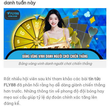
danh tuần này
Bảng vàng vinh danh người chơi chiến thắng
Rất nhiều hội viên sau khi tham khảo các bài
tin tức
FLY88
đã phản hồi rằng họ dễ dàng giành chiến thắng
hơn trước. Những thông tin về phong độ đội bóng hay
mẹo soi cầu giúp tỷ lệ dự đoán chính xác tăng lên
đáng kể.