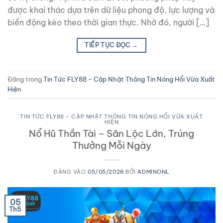
được khai thác dựa trên dữ liệu phong độ, lực lượng và
biến động kèo theo thời gian thực. Nhờ đó, người […]
TIẾP TỤC ĐỌC
→
Đăng trong
Tin Tức FLY88 - Cập Nhật Thông Tin Nóng Hổi Vừa Xuất
Hiện
TIN TỨC FLY88 - CẬP NHẬT THÔNG TIN NÓNG HỔI VỪA XUẤT
HIỆN
Nổ Hũ Thần Tài – Săn Lộc Lớn, Trúng
Thưởng Mỗi Ngày
ĐĂNG VÀO
05/05/2026
BỞI
ADMINONL
05
Th5