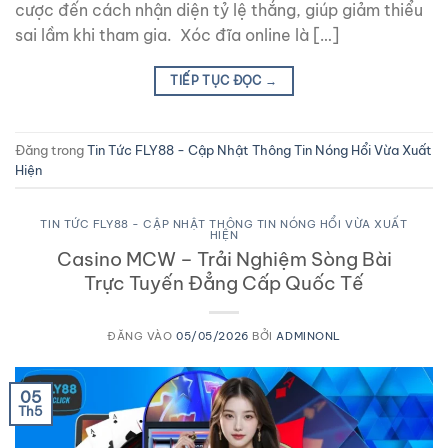
cược đến cách nhận diện tỷ lệ thắng, giúp giảm thiểu
sai lầm khi tham gia. Xóc đĩa online là […]
TIẾP TỤC ĐỌC
→
Đăng trong
Tin Tức FLY88 - Cập Nhật Thông Tin Nóng Hổi Vừa Xuất
Hiện
TIN TỨC FLY88 - CẬP NHẬT THÔNG TIN NÓNG HỔI VỪA XUẤT
HIỆN
Casino MCW – Trải Nghiệm Sòng Bài
Trực Tuyến Đẳng Cấp Quốc Tế
ĐĂNG VÀO
05/05/2026
BỞI
ADMINONL
05
Th5