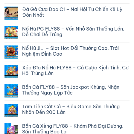
Đá Gà Cựa Dao C1 – Nơi Hội Tụ Chiến Kê Lỳ
Đòn Nhất
Nổ Hũ PG FLY88 – Vốn Nhỏ Săn Thưởng Lớn,
Dễ Chơi Dễ Trúng
Nổ Hũ JILI – Slot Hot Đổi Thưởng Cao, Trải
Nghiệm Đỉnh Cao
Xóc Đĩa Nổ Hũ FLY88 – Cá Cược Kịch Tính, Cơ
Hội Trúng Lớn
Bắn Cá FLY88 – Săn Jackpot Khủng, Nhận
Thưởng Ngay Lập Tức
Tam Tiên Cắt Cá – Siêu Game Săn Thưởng
Nhân Đến 200 Lần
Bắn Cá Xèng FLY88 – Khám Phá Đại Dương,
Săn Thưởng Bao La