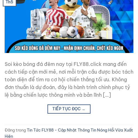
Th5
Soi kèo bóng đá đêm nay tại FLY88.click mang đến
cách tiếp cận mới mẻ, nơi mỗi trận cầu được bóc tách
toàn diện để tìm ra cơ hội chiến thắng tối ưu. Không
đơn thuần là dự đoán, đây là hành trình chinh phục tỷ
lệ bằng chiến lược thông minh và bản lĩnh […]
TIẾP TỤC ĐỌC
→
Đăng trong
Tin Tức FLY88 - Cập Nhật Thông Tin Nóng Hổi Vừa Xuất
Hiện