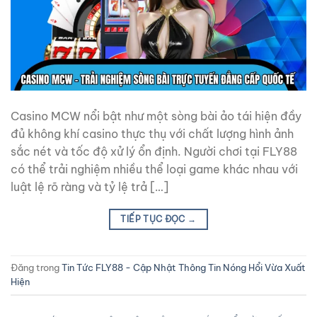
Casino MCW nổi bật như một sòng bài ảo tái hiện đầy
đủ không khí casino thực thụ với chất lượng hình ảnh
sắc nét và tốc độ xử lý ổn định. Người chơi tại FLY88
có thể trải nghiệm nhiều thể loại game khác nhau với
luật lệ rõ ràng và tỷ lệ trả […]
TIẾP TỤC ĐỌC
→
Đăng trong
Tin Tức FLY88 - Cập Nhật Thông Tin Nóng Hổi Vừa Xuất
Hiện