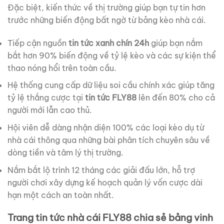
Đặc biệt, kiến thức về thị trường giúp bạn tự tin hơn
trước những biến động bất ngờ từ bảng kèo nhà cái.
Tiếp cận nguồn
tin tức xanh chín 24h
giúp bạn nắm
bắt hơn 90% biến động về tỷ lệ kèo và các sự kiện thể
thao nóng hổi trên toàn cầu.
Hệ thống cung cấp dữ liệu soi cầu chính xác giúp tăng
tỷ lệ thắng cược tại
tin tức FLY88
lên đến 80% cho cả
người mới lẫn cao thủ.
Hội viên dễ dàng nhận diện 100% các loại kèo dụ từ
nhà cái thông qua những bài phân tích chuyên sâu về
dòng tiền và tâm lý thị trường.
Nắm bắt lộ trình 12 tháng các giải đấu lớn, hỗ trợ
người chơi xây dựng kế hoạch quản lý vốn cược dài
hạn một cách an toàn nhất.
Trang tin tức nhà cái FLY88 chia sẻ bảng vinh