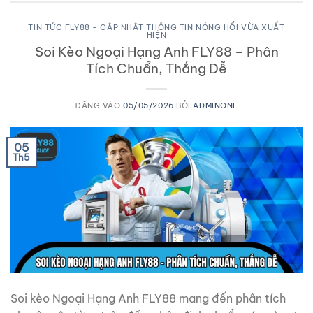
TIN TỨC FLY88 - CẬP NHẬT THÔNG TIN NÓNG HỔI VỪA XUẤT
HIỆN
Soi Kèo Ngoại Hạng Anh FLY88 – Phân
Tích Chuẩn, Thắng Dễ
ĐĂNG VÀO
05/05/2026
BỞI
ADMINONL
05
Th5
Soi kèo Ngoại Hạng Anh FLY88 mang đến phân tích