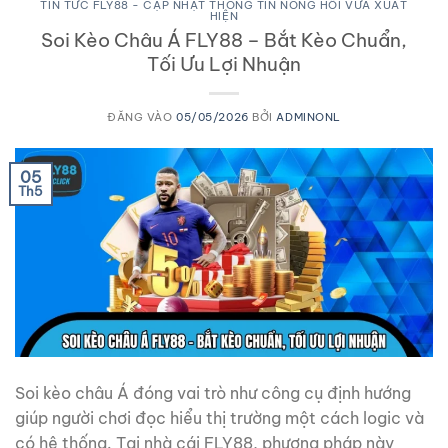
TIN TỨC FLY88 - CẬP NHẬT THÔNG TIN NÓNG HỔI VỪA XUẤT
HIỆN
Soi Kèo Châu Á FLY88 – Bắt Kèo Chuẩn,
Tối Ưu Lợi Nhuận
ĐĂNG VÀO
05/05/2026
BỞI
ADMINONL
05
Th5
Soi kèo châu Á đóng vai trò như công cụ định hướng
giúp người chơi đọc hiểu thị trường một cách logic và
có hệ thống. Tại nhà cái FLY88, phương pháp này