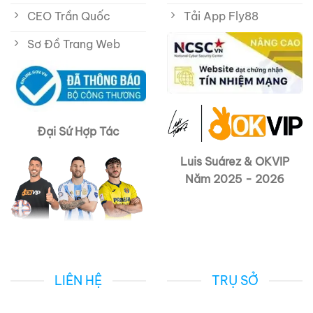
CEO Trần Quốc
Tải App Fly88
Sơ Đồ Trang Web
Đại Sứ Hợp Tác
Luis Suárez & OKVIP
Năm 2025 - 2026
LIÊN HỆ
TRỤ SỞ