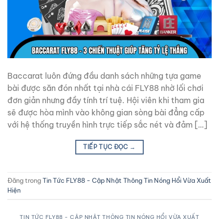
Baccarat luôn đứng đầu danh sách những tựa game
bài được săn đón nhất tại nhà cái FLY88 nhờ lối chơi
đơn giản nhưng đầy tính trí tuệ. Hội viên khi tham gia
sẽ được hòa mình vào không gian sòng bài đẳng cấp
với hệ thống truyền hình trực tiếp sắc nét và đảm […]
TIẾP TỤC ĐỌC
→
Đăng trong
Tin Tức FLY88 - Cập Nhật Thông Tin Nóng Hổi Vừa Xuất
Hiện
TIN TỨC FLY88 - CẬP NHẬT THÔNG TIN NÓNG HỔI VỪA XUẤT