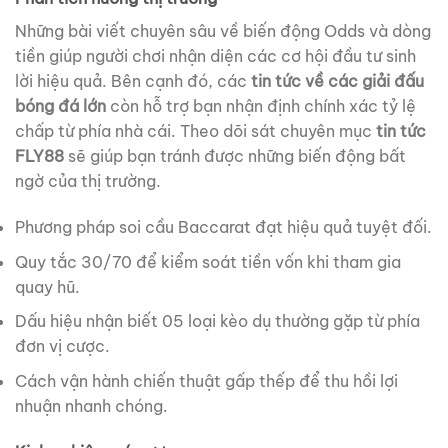
Những bài viết chuyên sâu về biến động Odds và dòng
tiền giúp người chơi nhận diện các cơ hội đầu tư sinh
lời hiệu quả. Bên cạnh đó, các
tin tức về các giải đấu
bóng đá lớn
còn hỗ trợ bạn nhận định chính xác tỷ lệ
chấp từ phía nhà cái. Theo dõi sát chuyên mục
tin tức
FLY88
sẽ giúp bạn tránh được những biến động bất
ngờ của thị trường.
Phương pháp soi cầu Baccarat đạt hiệu quả tuyệt đối.
Quy tắc 30/70 để kiểm soát tiền vốn khi tham gia
quay hũ.
Dấu hiệu nhận biết 05 loại kèo dụ thường gặp từ phía
đơn vị cược.
Cách vận hành chiến thuật gấp thếp để thu hồi lợi
nhuận nhanh chóng.