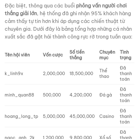
Đặc biệt, thông qua các buổi
phỏng vấn người chơi
thắng giải lớn
, hệ thống đã ghi nhận 95% khách hàng
cảm thấy tự tin hơn khi áp dụng các chiến thuật từ
chuyên gia. Dưới đây là bảng tổng hợp những cá nhân
xuất sắc đã gặt hái thành công rực rỡ trong tuần qua:
Số tiền
Chuyên
Tình
Tên hội viên
Vốn cược
thắng
mục
trạng
Đã
Thể
k_linh9x
2,000,000
18,500,000
thanh
thao
toán
Đã
minh_quan88
500,000
4,200,000
Đá gà
thanh
toán
Đã
hoang_long_tp
5,000,000
45,000,000
Casino
thanh
toán
Đã
ngoc_anh_2k
1,200,000
9,800,000
Xổ số
thanh