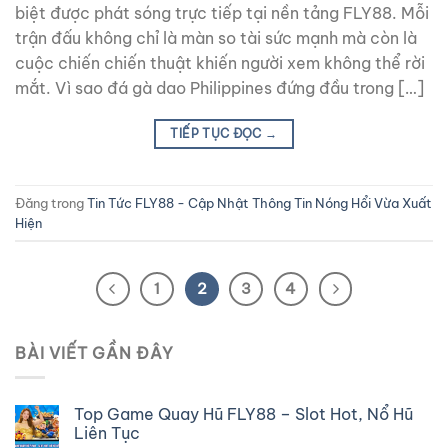
biệt được phát sóng trực tiếp tại nền tảng FLY88. Mỗi
trận đấu không chỉ là màn so tài sức mạnh mà còn là
cuộc chiến chiến thuật khiến người xem không thể rời
mắt. Vì sao đá gà dao Philippines đứng đầu trong […]
TIẾP TỤC ĐỌC
→
Đăng trong
Tin Tức FLY88 - Cập Nhật Thông Tin Nóng Hổi Vừa Xuất
Hiện
1
2
3
4
BÀI VIẾT GẦN ĐÂY
Top Game Quay Hũ FLY88 – Slot Hot, Nổ Hũ
Liên Tục